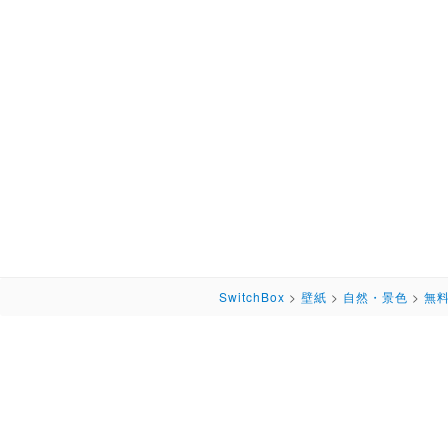
SwitchBox
>
壁紙
>
自然・景色
>
無