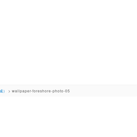
城）
>
wallpaper-foreshore-photo-05