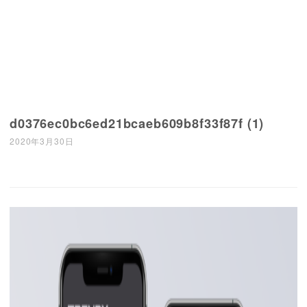
d0376ec0bc6ed21bcaeb609b8f33f87f (1)
2020年3月30日