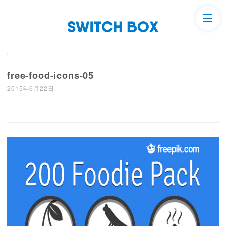
free-food-icons-05
2015年6月22日