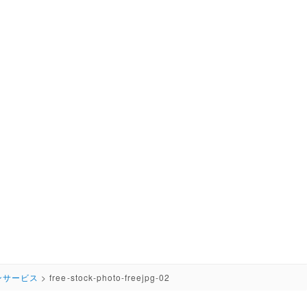
ンサービス
>
free-stock-photo-freejpg-02