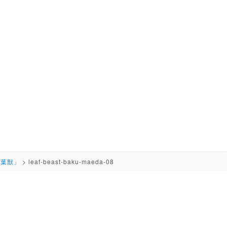
「葉獣」
>
leaf-beast-baku-maeda-08