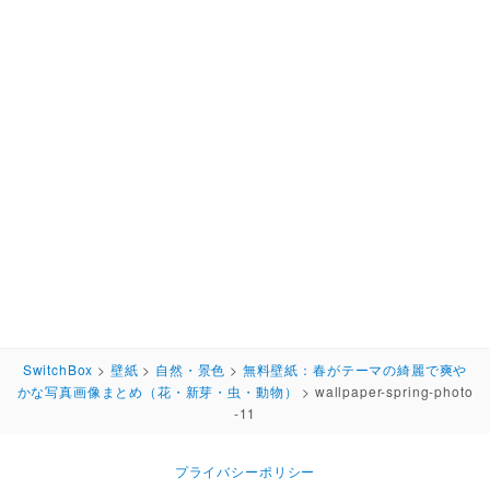
SwitchBox
>
壁紙
>
自然・景色
>
無料壁紙：春がテーマの綺麗で爽や
かな写真画像まとめ（花・新芽・虫・動物）
>
wallpaper-spring-photo
-11
プライバシーポリシー