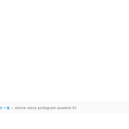
ター集
>
movie-story-pictogram-posters-01