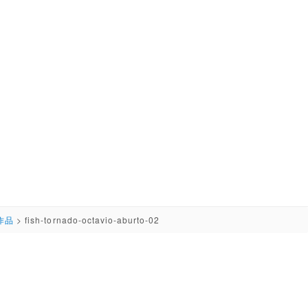
作品
>
fish-tornado-octavio-aburto-02