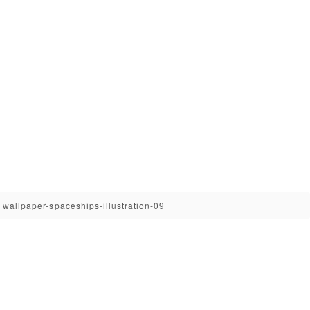
>
wallpaper-spaceships-illustration-09