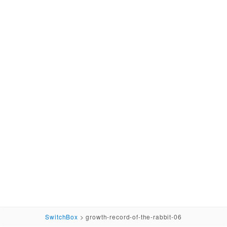
SwitchBox
>
growth-record-of-the-rabbit-06